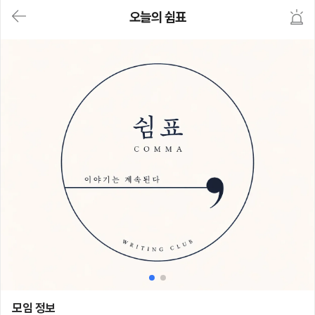
대
오늘의 쉼표
메
뉴
가
기
(메
인,
모
임,
게
시
판,
내
모
임,
M
Y)
본
문
바
로
가
기
오늘의 쉼표
모임 정보