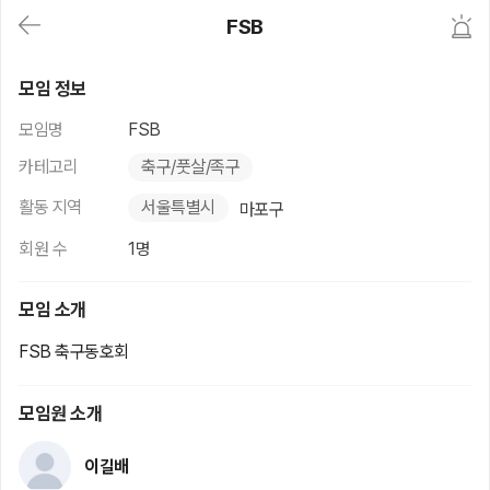
대
FSB
메
뉴
가
FSB
기
모임 정보
(메
인,
모임명
FSB
모
임,
카테고리
축구/풋살/족구
게
시
활동 지역
서울특별시
마포구
판,
내
회원 수
1명
모
임,
M
모임 소개
Y)
본
FSB 축구동호회
문
바
로
모임원 소개
가
기
이길배