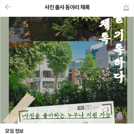
대
사진 출사 동아리 채록
메
뉴
가
기
(메
인,
모
임,
게
시
판,
내
모
임,
M
Y)
본
문
바
로
가
기
사진 출사 동아리 채록
모임 정보