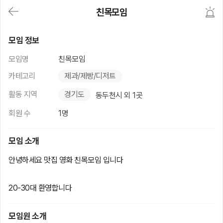
대
친목모임
메
뉴
가
친목모임
기
모임 정보
(메
인,
모임명
친목모임
모
임,
카테고리
제과/제빵/디저트
게
시
활동 지역
경기도
동두천시 외 1곳
판,
내
회원 수
1명
모
임,
M
모임 소개
Y)
본
안녕하세요 맛집 영화 친목모임 입니다
문
바
로
20-30대 환영합니다
가
기
모임원 소개