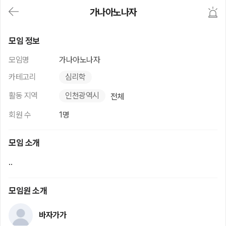
대
가나아노나자
메
뉴
가
가나아노나자
기
모임 정보
(메
인,
모임명
가나아노나자
모
임,
카테고리
심리학
게
시
활동 지역
인천광역시
전체
판,
내
회원 수
1명
모
임,
M
모임 소개
Y)
본
..
문
바
로
모임원 소개
가
기
바자가가