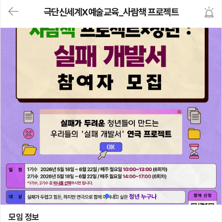
대
극단신세계X예술교육_사람책 프로젝트
메
뉴
가
기
(메
인,
모
임,
게
시
판,
내
모
임,
M
Y)
본
문
바
로
가
기
극단신세계X예술교육_사람책 프로젝트
모임 정보