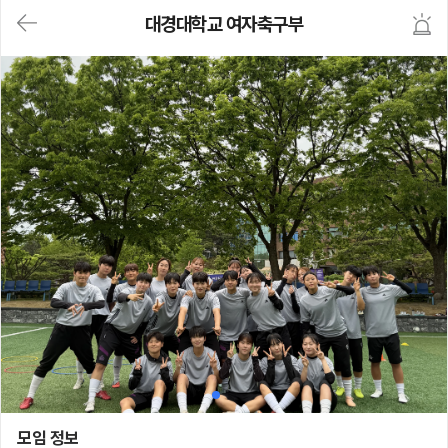
대
대경대학교 여자축구부
메
뉴
가
기
(메
인,
모
임,
게
시
판,
내
모
임,
M
Y)
본
문
바
로
가
기
대경대학교 여자축구부
모임 정보