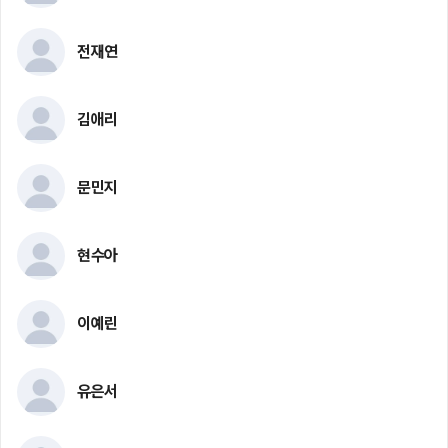
전재연
김애리
문민지
현수아
이예린
유은서