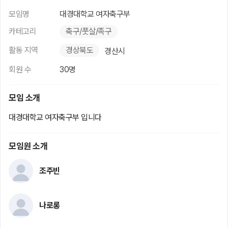
모임명
대경대학교 여자축구부
카테고리
축구/풋살/족구
활동 지역
경상북도
경산시
회원 수
30명
모임 소개
대경대학교 여자축구부 입니다
모임원 소개
조주빈
나로롱