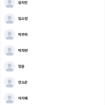
유지민
임소정
박주하
박차연
정윤
안소은
이지혜