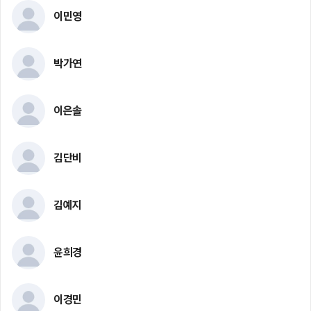
이민영
박가연
이은솔
김단비
김예지
윤희경
이경민