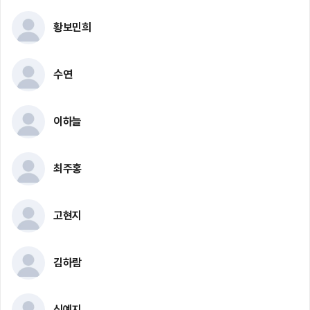
황보민희
수연
이하늘
최주홍
고현지
김하람
신예지