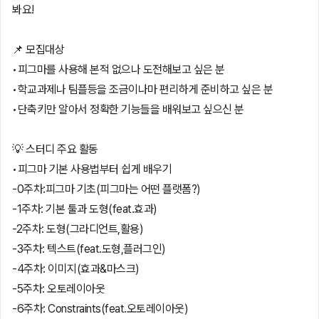
봐요!
📌 모집대상
•피그마를 사용해 본적 없으나 도전해보고 싶은 분
•학교과제나 팀플등을 조금이나마 편리하게 준비하고 싶은 분
•단축키만 알아서 정확한 기능들을 배워보고 싶으신 분
💡 스터디 주요 활동
•피그마 기본 사용법부터 쉽게 배우기
-0주차:피그마 기초(피그마는 어떤 플랫폼?)
-1주차: 기본 툴과 도형(feat.효과)
-2주차: 도형(그라디언트,활용)
-3주차: 텍스트(feat.도형,플러그인)
-4주차: 이미지(효과&마스크)
-5주차: 오토레이아웃
-6주차: Constraints(feat.오토레이아웃)