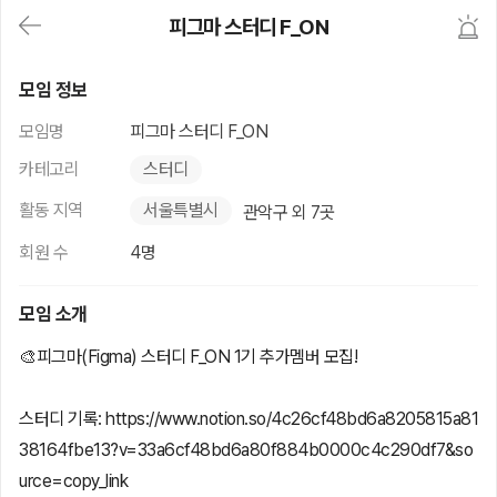
대
피그마 스터디 F_ON
메
뉴
가
피그마 스터디 F_ON
기
모임 정보
(메
인,
모임명
피그마 스터디 F_ON
모
임,
카테고리
스터디
게
시
활동 지역
서울특별시
관악구 외 7곳
판,
내
회원 수
4명
모
임,
M
모임 소개
Y)
본
🎨피그마(Figma) 스터디 F_ON 1기 추가멤버 모집!
문
바
로
스터디 기록: https://www.notion.so/4c26cf48bd6a8205815a81
가
기
38164fbe13?v=33a6cf48bd6a80f884b0000c4c290df7&so
urce=copy_link