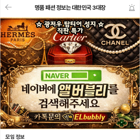
대
명품 패션 정보는 대한민국 3대장
메
뉴
가
기
(메
인,
모
임,
게
시
판,
내
모
임,
M
Y)
본
문
바
로
가
기
명품 패션 정보는 대한민국 3대장
모임 정보