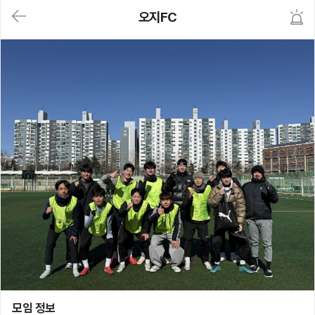
대
오지FC
메
뉴
가
기
(메
인,
모
임,
게
시
판,
내
모
임,
M
Y)
본
문
바
로
가
기
오지FC
모임 정보