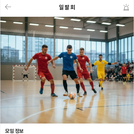
대
일 팔 회
메
뉴
가
기
(메
인,
모
임,
게
시
판,
내
모
임,
M
Y)
본
문
바
로
가
기
일 팔 회
모임 정보