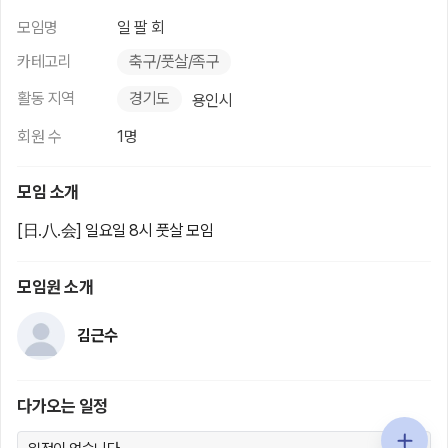
모임명
일 팔 회
카테고리
축구/풋살/족구
활동 지역
경기도
용인시
회원 수
1명
모임 소개
[日.八.会] 일요일 8시 풋살 모임
모임원 소개
김근수
다가오는 일정