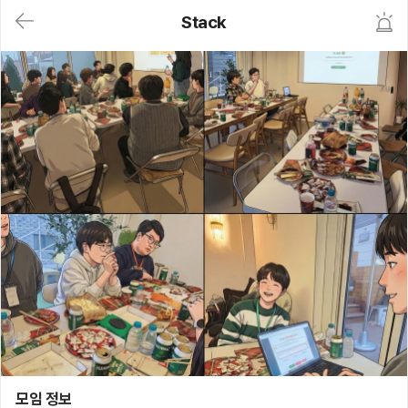
대
Stack
메
뉴
가
기
(메
인,
모
임,
게
시
판,
내
모
임,
M
Y)
본
문
바
로
가
기
Stack
모임 정보