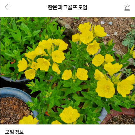
대
한은 파크골프 모임
메
뉴
가
기
(메
인,
모
임,
게
시
판,
내
모
임,
M
Y)
본
문
바
로
가
기
한은 파크골프 모임
모임 정보