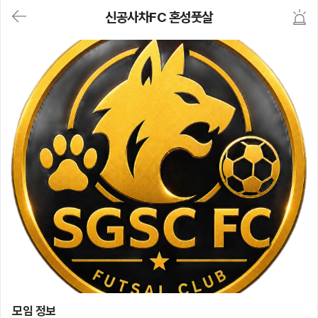
대
신공사차FC 혼성풋살
메
뉴
가
기
(메
인,
모
임,
게
시
판,
내
모
임,
M
Y)
본
문
바
로
가
기
신공사차FC 혼성풋살
모임 정보