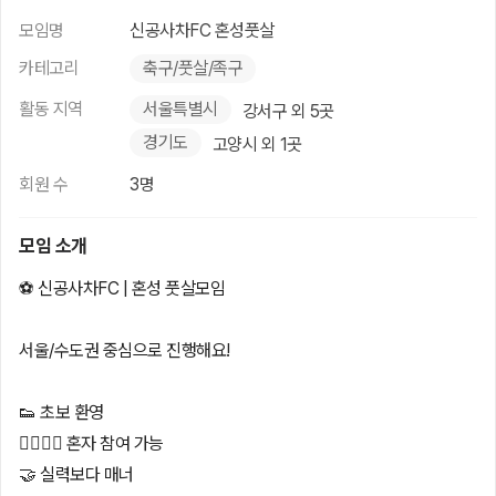
모임명
신공사차FC 혼성풋살
카테고리
축구/풋살/족구
활동 지역
서울특별시
강서구 외 5곳
경기도
고양시 외 1곳
회원 수
3명
모임 소개
⚽️ 신공사차FC | 혼성 풋살모임
서울/수도권 중심으로 진행해요!
👟 초보 환영
🙋‍♀️🙋‍♂️ 혼자 참여 가능
🤝 실력보다 매너