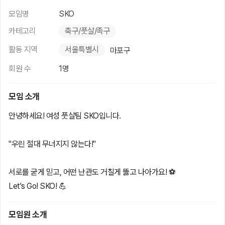
모임명
SKO
카테고리
축구/풋살/족구
활동 지역
서울특별시
마포구
회원 수
1명
모임 소개
안녕하세요! 여성 풋살팀 SKO입니다.
"우린 절대 무너지지 않는다!"
서로를 굳게 믿고, 어떤 난관도 거칠게 뚫고 나아가요! ⚽️
Let's Go! SKO! 💪
모임원 소개