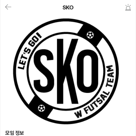
대
SKO
메
뉴
가
기
(메
인,
모
임,
게
시
판,
내
모
임,
M
Y)
본
문
바
로
가
기
SKO
모임 정보