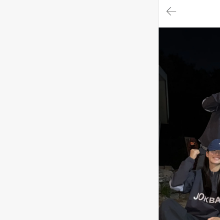
대
메
뉴
가
기
(메
인,
모
임,
게
시
판,
내
모
임,
M
Y)
본
문
바
로
가
기