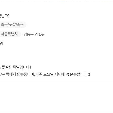
족발FS
축구/풋살/족구
서울특별시
강동구 외 6곳
1명
성풋살팀 족발입니다!
구 쪽에서 활동중이며, 매주 토요일 저녁에 꼭 운동합니다 :)