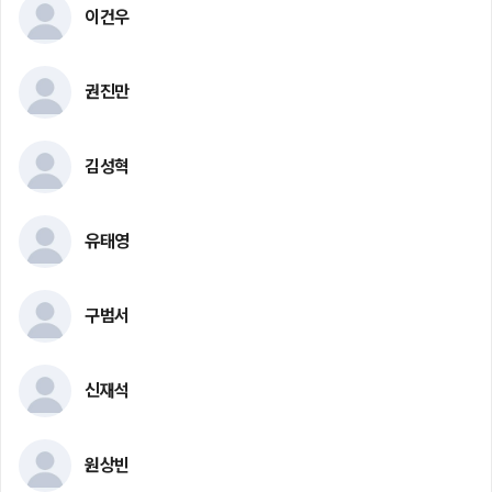
이건우
권진만
김성혁
유태영
구범서
신재석
원상빈