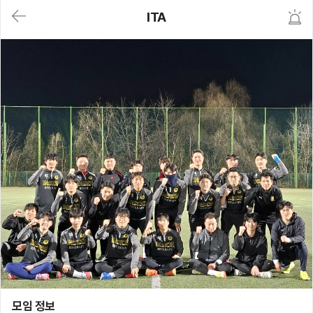
대
ITA
메
뉴
가
기
(메
인,
모
임,
게
시
판,
내
모
임,
M
Y)
본
문
바
로
가
기
ITA
모임 정보