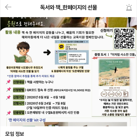
대
독서와 책_한페이지의 선물
메
뉴
가
기
(메
인,
모
임,
게
시
판,
내
모
임,
M
Y)
본
문
바
로
가
기
독서와 책_한페이지의 선물
모임 정보