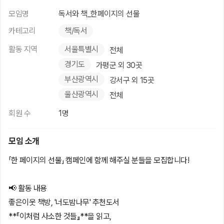
모임명
독서와 책_한페이지의 선물
카테고리
책/독서
활동 지역
서울특별시
전체
경기도
가평군 외 30곳
부산광역시
강서구 외 15곳
울산광역시
전체
회원 수
1명
모임 소개
「한 페이지의 선물」 캠페인에 함께 해주실 분들을 모집합니다!
📢 활동 내용
좋은이웃 책방, '너도밤나무' 추천도서
**『이처럼 사소한 것들』**을 읽고,