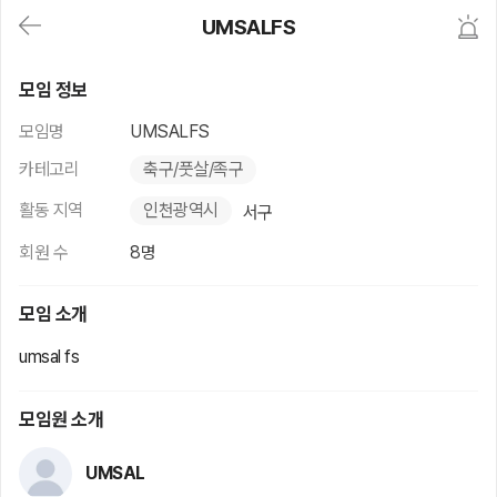
대
UMSALFS
메
뉴
가
UMSALFS
기
모임 정보
(메
인,
모임명
UMSALFS
모
임,
카테고리
축구/풋살/족구
게
시
활동 지역
인천광역시
서구
판,
내
회원 수
8명
모
임,
M
모임 소개
Y)
본
umsal fs
문
바
로
모임원 소개
가
기
UMSAL