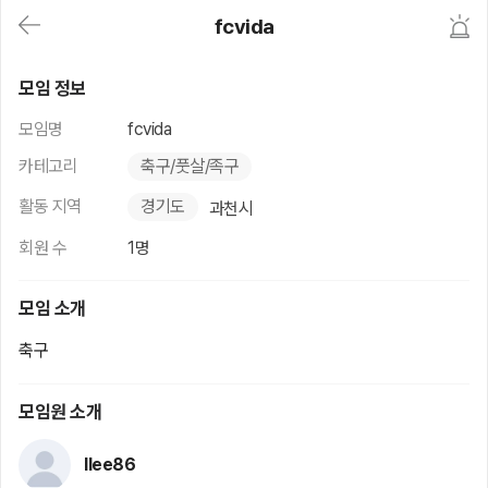
대
fcvida
메
뉴
가
fcvida
기
모임 정보
(메
인,
모임명
fcvida
모
임,
카테고리
축구/풋살/족구
게
시
활동 지역
경기도
과천시
판,
내
회원 수
1명
모
임,
M
모임 소개
Y)
본
축구
문
바
로
모임원 소개
가
기
llee86