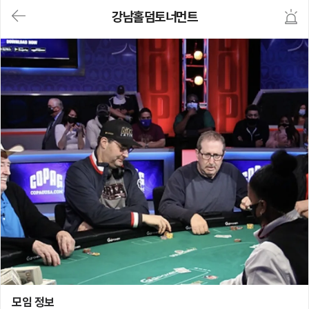
대
강남홀덤토너먼트
메
뉴
가
기
(메
인,
모
임,
게
시
판,
내
모
임,
M
Y)
본
문
바
로
가
기
강남홀덤토너먼트
모임 정보