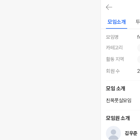
대
메
뉴
가
fcone
모임소개
투
기
모임 정보
(메
인,
모임명
f
모
임,
카테고리
게
시
활동 지역
판,
내
회원 수
모
임,
M
모임 소개
Y)
본
친목풋살모임
문
바
로
모임원 소개
가
기
김우준