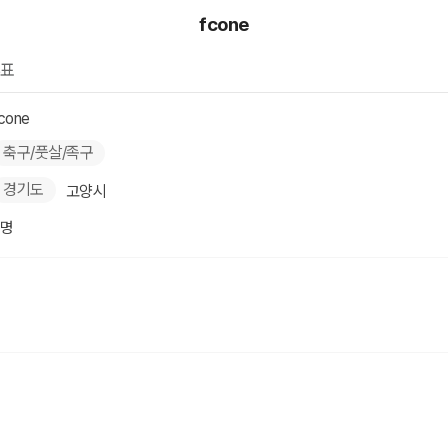
fcone
표
cone
축구/풋살/족구
경기도
고양시
2명