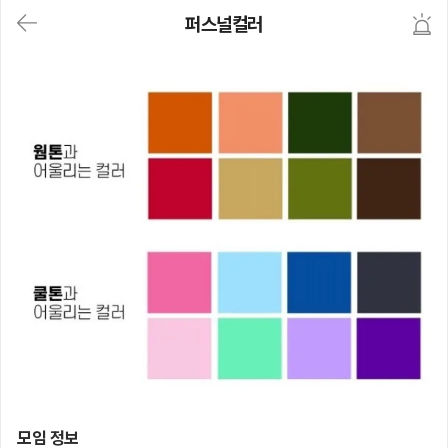
대
퍼스널컬러
메
뉴
가
기
(메
인,
모
임,
게
시
판,
내
모
임,
M
Y)
본
문
바
로
가
기
퍼스널컬러
모임 정보