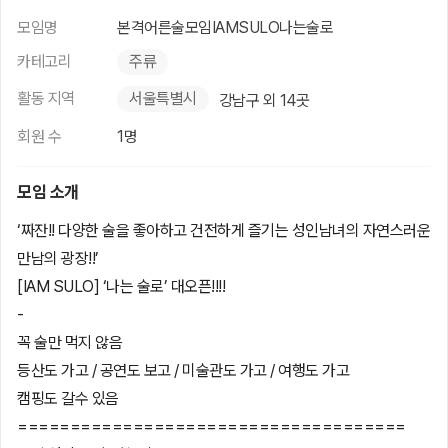
모임명
본격어른술모임IAMSULO나는술로
카테고리
주류
활동 지역
서울특별시
강남구 외 14곳
회원 수
1명
모임 소개
‘짜잔!! 다양한 술을 좋아하고 건전하게 즐기는 성인남녀의 자연스러운
만남의 광장!!’
[IAM SULO] ‘나는 술로’ 대오픈!!!!
-
꼭 술만 먹지 않음
등산도 가고 / 공연도 보고 / 미술관도 가고 / 여행도 가고
캠핑도 갈수 있음
=====================================