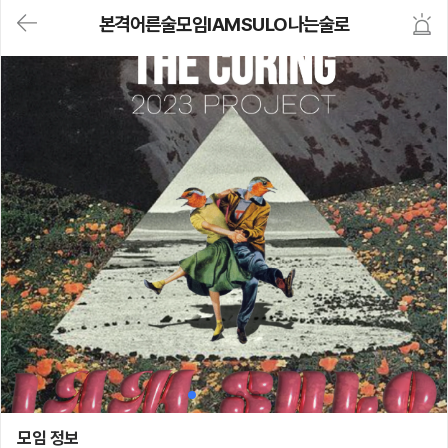
대
본격어른술모임IAMSULO나는술로
메
뉴
가
기
(메
인,
모
임,
게
시
판,
내
모
임,
M
Y)
본
문
바
로
가
기
본격어른술모임IAMSULO나는술로
모임 정보