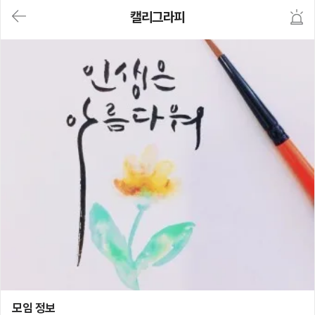
대
캘리그라피
메
뉴
가
기
(메
인,
모
임,
게
시
판,
내
모
임,
M
Y)
본
문
바
로
가
기
캘리그라피
모임 정보