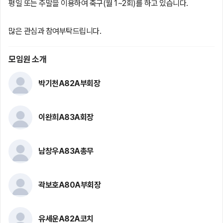
평일 또는 주말을 이용하여 축구(월 1~2회)를 하고 있습니다.
많은 관심과 참여부탁드립니다.
모임원 소개
박기천A82A부회장
이완희A83A회장
남창우A83A총무
곽보호A80A부회장
유세운A82A코치