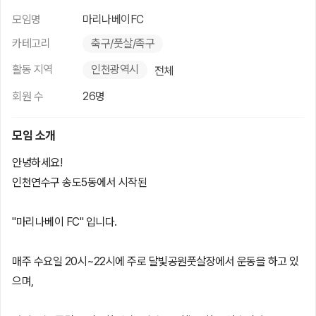
모임명
마리나베이FC
카테고리
축구/풋살/족구
활동 지역
인천광역시
전체
회원 수
26명
모임 소개
안녕하세요!
인천연수구 송도5동에서 시작된
"마리나베이 FC" 입니다.
매주 수요일 20시~22시에 주로 달빛공원풋살장에서 운동을 하고 있
으며,