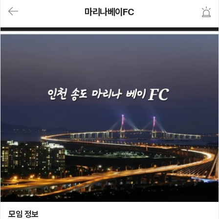
대
마리나베이FC
메
뉴
가
기
(메
인,
모
임,
게
시
판,
내
모
임,
M
Y)
본
문
바
로
가
기
마리나베이FC
모임 정보