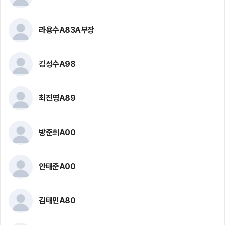
라용수A83A부장
김성수A98
최진영A89
방준희A00
안태준A00
김태민A80