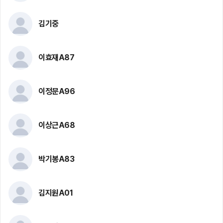
김기중
이효재A87
이정문A96
이상근A68
박기봉A83
김지원A01