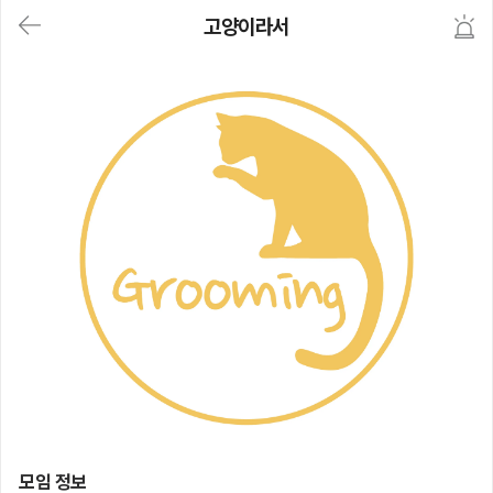
대
고양이라서
메
뉴
가
기
(메
인,
모
임,
게
시
판,
내
모
임,
M
Y)
본
문
바
로
가
기
고양이라서
모임 정보