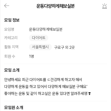
대
운동다양하게해보실분
메
뉴
가
운동다양하게해보실분
기
모임 정보
(메
인,
모임명
운동다양하게해보실분
모
임,
카테고리
다이어트
게
시
활동 지역
서울특별시
구로구 외 2곳
판,
내
회원 수
1명
모
임,
M
모임 소개
Y)
본
안녕하세요 최근 다이어트를 ㄷ건강하게 하고자 해서
문
다양하게 운동을 하고 있어서 다양하게 해보실분 구해요‘
바
로
좋아하는 운동 및 같이 하고싶은 운동 있다면 알려주세영 ❣️
가
기
모임원 소개