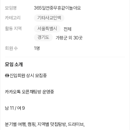
모임명
365일연중무휴같이놀아요
카테고리
기타사교인맥
활동 지역
서울특별시
전체
경기도
가평군 외 30곳
회원 수
1명
모임 소개
🚻신입회원 상시 모집중
카카오톡 오픈채팅방 운영중
남 11 / 여 9
분기별 여행, 캠핑, 지역별 맛집탐방, 드라이브,