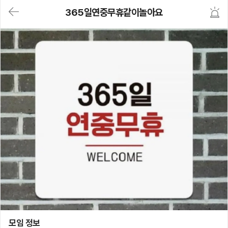
대
365일연중무휴같이놀아요
메
뉴
가
기
(메
인,
모
임,
게
시
판,
내
모
임,
M
Y)
본
문
바
로
가
기
365일연중무휴같이놀아요
모임 정보