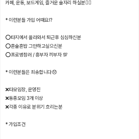
카페, 운동, 보드게임, 즐거운 술자리 하실분🙋‍♂️
* 이런분들 가입 어때요⁉️
⭕️타지에서 올라와서 퇴근후 심심하신분
⭕️혼술혼밥 그만하고싶으신분
⭕️프로벙참러 / 흥부자 끼부자 💯
* 이런분들은 죄송합니다😞
❌타모임장, 운영진
❌동종모임 3개 이상
❌각종 이유로 분위기 흐리는분
* 가입조건