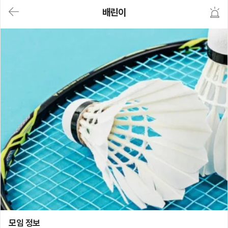
대
배린이
메
뉴
가
기
(메
인,
모
임,
게
시
판,
내
모
임,
M
Y)
본
문
바
로
가
기
배린이
모임 정보