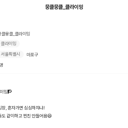
뭉클뭉클_클라이밍
뭉클뭉클_클라이밍
클라이밍
서울특별시
마포구
1명
라이밍🧗
밍장, 혼자가면 심심하쟈냐!
동도 같이하고 찐친 만들어욤😆