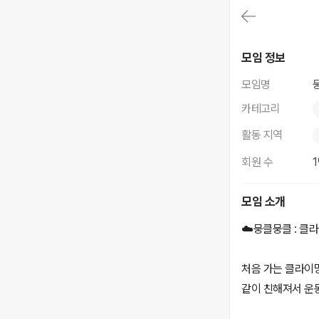
대
메
뉴
가
뭉클뭉클_클라이밍
기
모임 정보
(메
인,
모임명
모
임,
카테고리
게
시
활동 지역
판,
내
회원 수
모
임,
M
모임 소개
Y)
본
☁️뭉클뭉클 : 클
문
바
로
처음 가는 클라이
가
기
같이 친해져서 운