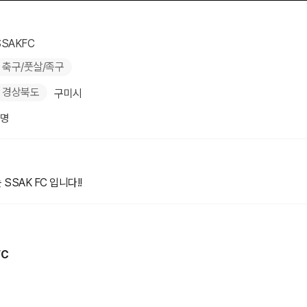
SSAKFC
축구/풋살/족구
경상북도
구미시
3명
SSAK FC 입니다!!
FC