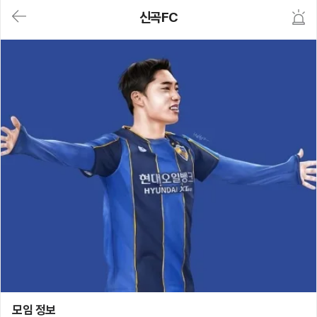
대
신곡FC
메
뉴
가
기
(메
인,
모
임,
게
시
판,
내
모
임,
M
Y)
본
문
바
로
가
기
신곡FC
모임 정보