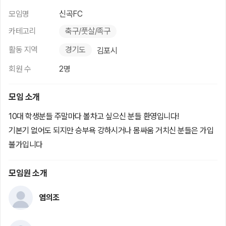
모임명
신곡FC
카테고리
축구/풋살/족구
활동 지역
경기도
김포시
회원 수
2명
모임 소개
10대 학생분들 주말마다 볼차고 싶으신 분들 환영입니다!
기본기 없어도 되지만 승부욕 강하시거나 몸싸움 거치신 분들은 가입
불가입니다
모임원 소개
염의조