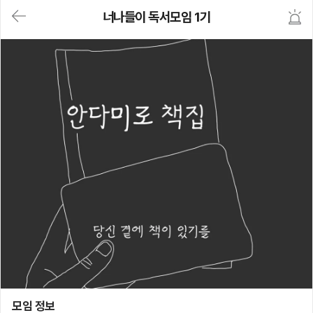
대
너나들이 독서모임 1기
메
뉴
가
기
(메
인,
모
임,
게
시
판,
내
모
임,
M
Y)
본
문
바
로
가
기
너나들이 독서모임 1기
모임 정보