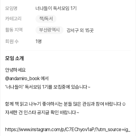
모임명
너나들이 독서모임 1기
카테고리
책/독서
활동 지역
부산광역시
강서구 외 15곳
회원 수
1명
모임 소개
안녕하세요
@andamiro_book 에서
‘너나들이’ 독서모임 1기를 모집중에 있습니다~
함께 책 읽고 나누기 좋아하시는 분들 많은 관심과 참여 바랍니다☺️
자세한 건 인스타 공지글 확인 바랍니다~
https://www.instagram.com/p/C7EChyov1aP/?utm_source=ig_