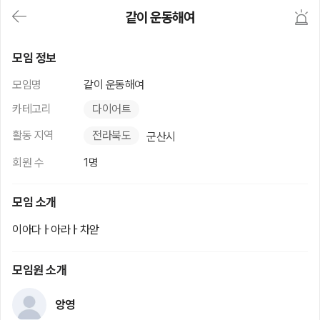
대
같이 운동해여
메
뉴
가
같이 운동해여
기
모임 정보
(메
인,
모임명
같이 운동해여
모
임,
카테고리
다이어트
게
시
활동 지역
전라북도
군산시
판,
내
회원 수
1명
모
임,
M
모임 소개
Y)
본
이아다ㅏ아라ㅏ차앋
문
바
로
모임원 소개
가
기
앙영