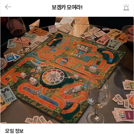
대
보겜카 모여라!
메
뉴
가
기
(메
인,
모
임,
게
시
판,
내
모
임,
M
Y)
본
문
바
로
가
기
보겜카 모여라!
모임 정보