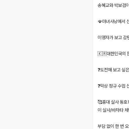
송혜교와 박보검이 
🪭마녀사냥에서 신
이영자가 보고 감탄
🇰🇷대한민국의 
❓️도전해 보고 싶
❓️막상 정규 수
🥰홍대 살사 동호
이 살사/바차타 체
부담 없이 한 번 