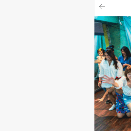
대
메
뉴
가
기
(메
인,
모
임,
게
시
판,
내
모
임,
M
Y)
본
문
바
로
가
기