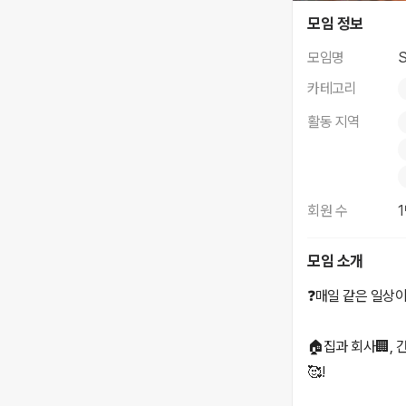
SA 살사 바차타 댄
모임 정보
모임명
카테고리
활동 지역
회원 수
모임 소개
❓️매일 같은 일상
🏠집과 회사🏢,
🥰!