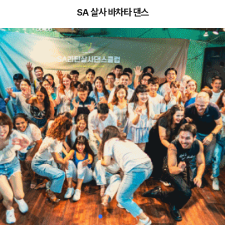
SA 살사 바차타 댄스