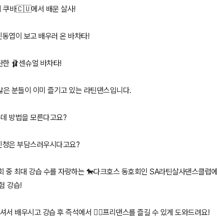
쿠바🇨🇺에서 배운 살사!
동엽이 보고 배우러 온 바차타!
한 🩰센슈얼 바차타!
많은 분들이 이미 즐기고 있는 라틴댄스입니다.
은데 방법을 모른다고요?
업 신청은 부담스러우시다고요?
회 중 최대 강습 수를 자랑하는 🐎다크호스 동호회인 SA라틴살사댄스클럽에
험 강습!
오셔서 배우시고 강습 후 즉석에서 👯‍♂️프리댄스를 즐길 수 있게 도와드려요!