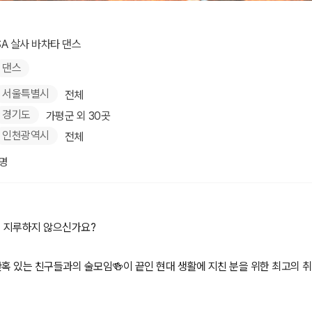
스
SA 살사 바차타 댄스
댄스
서울특별시
전체
경기도
가평군 외 30곳
인천광역시
전체
1명
이 지루하지 않으신가요?
 간혹 있는 친구들과의 술모임🍻이 끝인 현대 생활에 지친 분을 위한 최고의