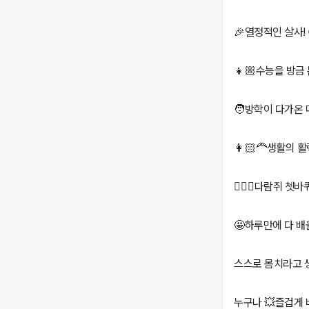
🎉열정적인 살사!
👧🏼수능을 방금
🧑방학이 다가온 
👩🏻‍🦰생활의
👱🏻‍♂️다람쥐 
🤩하루만에 다 배
스스로 몸치라고 생
누구나 💥즐겁게 