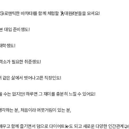
 😘로맨틱한 바차타!를 함께 체험할 🕺대원💃분들을 모셔요!
 본 대입 준비생도!
대학생도!
 활력소가 필요한 취준생도!
쳇바퀴 같은 삶에서 벗어나고픈 직장인도!
울 수는 없지만! 하루면 그 재미를 충분히 느낄 수 있어요!
각하는 분, 처음이라 머뭇거림이 있는 분,
배우고 함께 즐기면서 덤으로 다이어트💫도 되고 새로운 다양한 인간관계🤝를