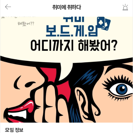
대
취미에 취하다
메
뉴
가
기
(메
인,
모
임,
게
시
판,
내
모
임,
M
Y)
본
문
바
로
가
기
취미에 취하다
모임 정보