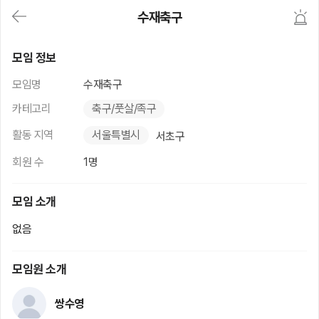
대
수재축구
메
뉴
가
수재축구
기
모임 정보
(메
인,
모임명
수재축구
모
임,
카테고리
축구/풋살/족구
게
시
활동 지역
서울특별시
서초구
판,
내
회원 수
1명
모
임,
M
모임 소개
Y)
본
없음
문
바
로
모임원 소개
가
기
쌍수영