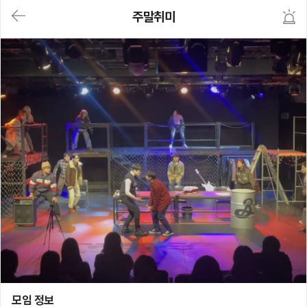
대
주말취미
메
뉴
가
기
(메
인,
모
임,
게
시
판,
내
모
임,
M
Y)
본
문
바
로
가
기
주말취미
모임 정보