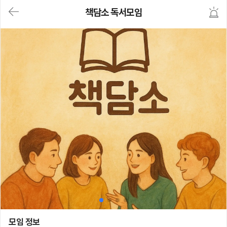
대
책담소 독서모임
메
뉴
가
기
(메
인,
모
임,
게
시
판,
내
모
임,
M
Y)
본
문
바
로
가
기
책담소 독서모임
모임 정보