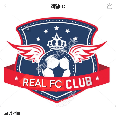
대
레알FC
메
뉴
가
기
(메
인,
모
임,
게
시
판,
내
모
임,
M
Y)
본
문
바
로
가
기
레알FC
모임 정보