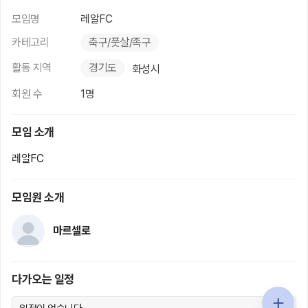
모임명
레알FC
카테고리
축구/풋살/족구
활동 지역
경기도
화성시
회원 수
1명
모임 소개
레알FC
모임원 소개
마르셀로
다가오는 일정