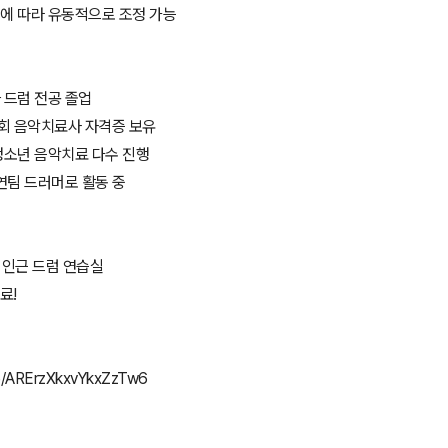
도에 따라 유동적으로 조정 가능
 드럼 전공 졸업
회 음악치료사 자격증 보유
청소년 음악치료 다수 진행
공연팀 드러머로 활동 중
정 인근 드럼 연습실
료!
gle/ARErzXkxvYkxZzTw6