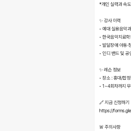
*개인 실력과 속
✨ 강사 이력
• 예대 실용음악과
• 한국음악치료학
• 발달장애 아동·
• 인디 밴드 및 
✨ 레슨 정보
• 장소 : 홍대/합
• 1~4회차까지 무
🔗 지금 신청하기
https://forms.
🚨 주의사항