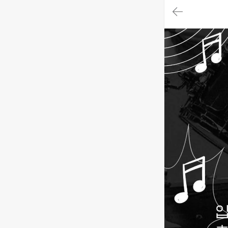
대
메
뉴
가
기
(메
인,
모
임,
게
시
판,
내
모
임,
M
Y)
본
문
바
로
가
기