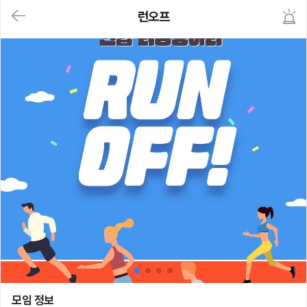
대
런오프
메
뉴
가
기
(메
인,
모
임,
게
시
판,
내
모
임,
M
Y)
본
문
바
로
가
기
런오프
모임 정보