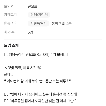
모임명
런오프
카테고리
러닝/자전거
활동 지역
서울특별시
동작구 외 4곳
회원 수
5명
모임 소개
🏃‍♂️러닝동아리 런오프(Run Off) 4기 모집🏃‍♂️
☀️햇빛 쨍쨍, 여름 시작!😎
근데…
❝ 에어컨 바람 아래 누워 핸드폰만 보는 하루? ❞
🖐🏻 “밖에 나가서 움직이고 싶은데 혼자선 좀 심심해”
🖐🏻 “하루종일 집에서 도파민만 찾는 건 이제 그만!”