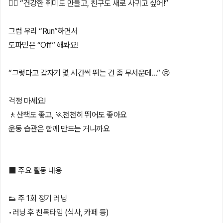
🖐🏻 “건강한 취미도 만들고, 친구도 새로 사귀고 싶어!”
그럼 우리 “Run”하면서
도파민은 “Off” 해봐요!
“그렇다고 갑자기 몇 시간씩 뛰는 건 좀 무서운데…” 😢
걱정 마세요!
🚶산책도 좋고, 🏃천천히 뛰어도 좋아요
운동 습관은 함께 만드는 거니까요
⬛️ 주요 활동 내용
👟 주 1회 정기 러닝
•러닝 후 친목타임 (식사, 카페 등)