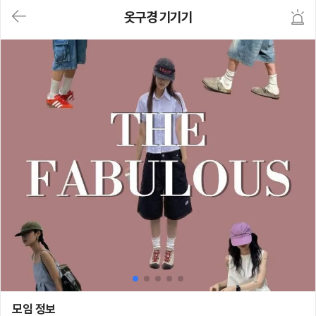
대
옷구경 기기기
메
뉴
가
기
(메
인,
모
임,
게
시
판,
내
모
임,
M
Y)
본
문
바
로
가
기
옷구경 기기기
모임 정보