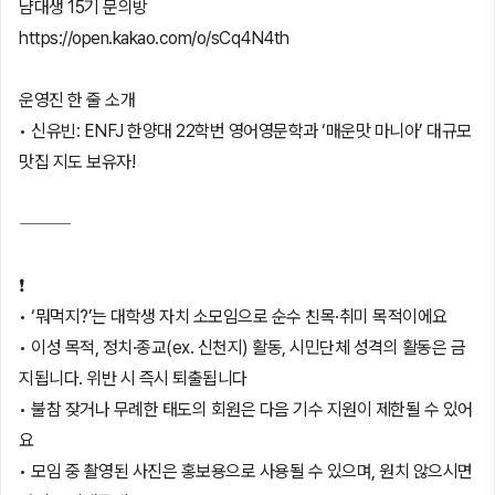
냠대생 15기 문의방
https://open.kakao.com/o/sCq4N4th
운영진 한 줄 소개
• 신유빈: ENFJ 한양대 22학번 영어영문학과 ‘매운맛 마니아’ 대규모
맛집 지도 보유자!
⸻
❗
• ‘뭐먹지?’는 대학생 자치 소모임으로 순수 친목·취미 목적이에요
• 이성 목적, 정치·종교(ex. 신천지) 활동, 시민단체 성격의 활동은 금
지됩니다. 위반 시 즉시 퇴출됩니다
• 불참 잦거나 무례한 태도의 회원은 다음 기수 지원이 제한될 수 있어
요
• 모임 중 촬영된 사진은 홍보용으로 사용될 수 있으며, 원치 않으시면