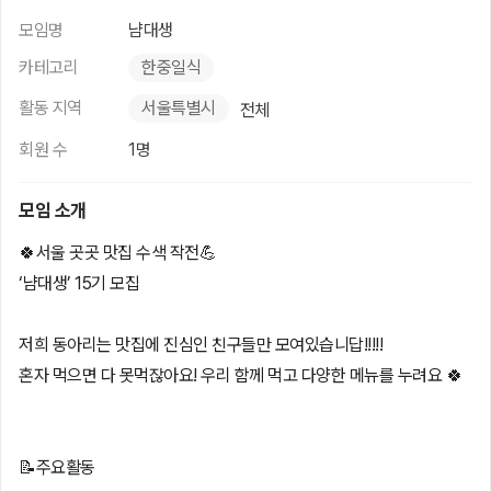
모임명
냠대생
카테고리
한중일식
활동 지역
서울특별시
전체
회원 수
1명
모임 소개
🍀서울 곳곳 맛집 수색 작전💪
‘냠대생’ 15기 모집
저희 동아리는 맛집에 진심인 친구들만 모여있습니답!!!!!
혼자 먹으면 다 못먹잖아요! 우리 함께 먹고 다양한 메뉴를 누려요 🍀
📝주요활동