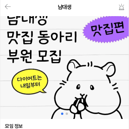
대
냠대생
메
뉴
가
기
(메
인,
모
임,
게
시
판,
내
모
임,
M
Y)
본
문
바
로
가
기
냠대생
모임 정보