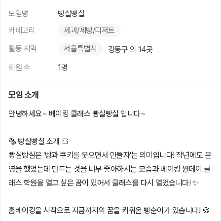
모임명
빵실빵실
카테고리
제과/제빵/디저트
활동 지역
서울특별시
강동구 외 14곳
회원 수
1명
모임 소개
안녕하세요~ 베이킹 클래스 빵실빵실 입니다~
🥯 빵실빵실 소개 🍞
빵실빵실은 '빵과 쿠키를 웃으면서 만들자'는 의미입니다! 작년에도 운
영을 했었는데 만드는 것을 너무 좋아하시는 모습과 베이킹 원데이 클
래스 학원을 열고 싶은 꿈이 있어서 클래스를 다시 열었습니다! ✨️
홈베이킹을 시작으로 지금까지의 꿈을 키워온 빵순이가 있습니다! 🍪