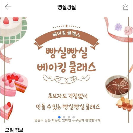
대
빵실빵실
메
뉴
가
기
(메
인,
모
임,
게
시
판,
내
모
임,
M
Y)
본
문
바
로
가
기
빵실빵실
모임 정보