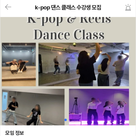
대
k-pop 댄스 클래스 수강생 모집
메
뉴
가
기
(메
인,
모
임,
게
시
판,
내
모
임,
M
Y)
본
문
바
로
가
기
k-pop 댄스 클래스 수강생 모집
모임 정보