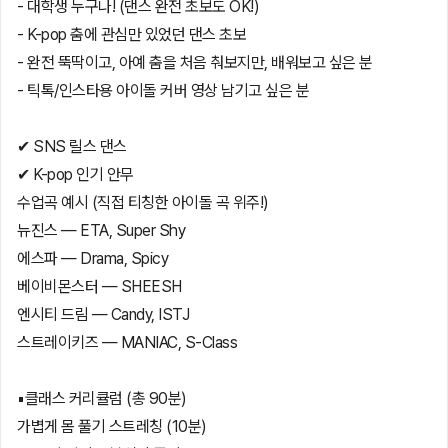
- 대학생 누구나! (댄스 완전 초보도 OK!)
- K-pop 춤에 관심만 있었던 댄스 초보
- 완전 뚝딱이고, 아예 춤을 처음 춰보지만, 배워보고 싶은 분
- 틱톡/인스타용 아이돌 커버 영상 남기고 싶은 분
✔ SNS 릴스 댄스
✔ K-pop 인기 안무
수업곡 예시 (직접 티칭한 아이돌 곡 위주!)
뉴진스 — ETA, Super Shy
에스파 — Drama, Spicy
베이비몬스터 — SHEESH
엔시티 드림 — Candy, ISTJ
스트레이키즈 — MANIAC, S-Class
▪️클래스 커리큘럼 (총 90분)
가볍게 몸 풀기 스트레칭 (10분)