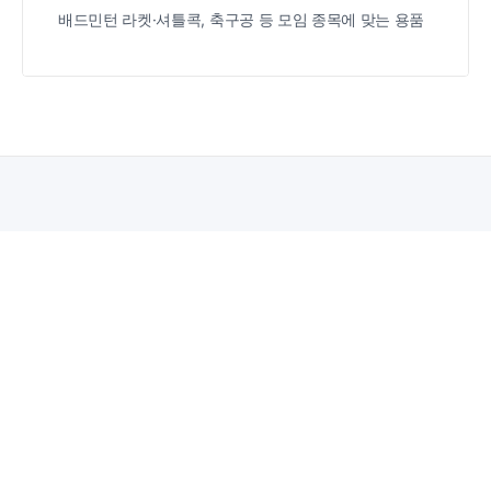
배드민턴 라켓·셔틀콕, 축구공 등 모임 종목에 맞는 용품
HOW TO GET
이것만 하면
됩니다
01
클루보 앱으로
모임 관리
배드민턴, 풋살, 테니스, 등산, 러닝, 헬스, 골프, 수영,