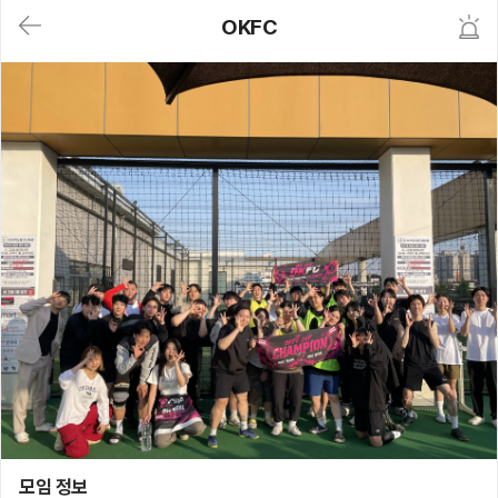
대
OKFC
메
뉴
가
기
(메
인,
모
임,
게
시
판,
내
모
임,
M
Y)
본
문
바
로
가
기
OKFC
모임 정보